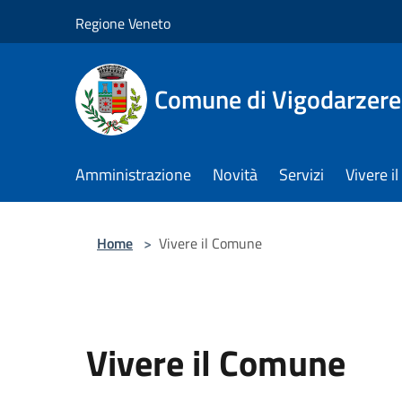
Salta al contenuto principale
Regione Veneto
Comune di Vigodarzere
Amministrazione
Novità
Servizi
Vivere 
Home
>
Vivere il Comune
Vivere il Comune