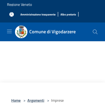
Salta al contenuto principale
Regione Veneto
|
|
Amministrazione trasparente
Albo pretorio
Comune di Vigodarzere
Home
>
Argomenti
>
Imprese