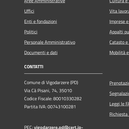
Aree Amministrative
Cultura e
Uffici
Vita lavor
Enti e fondazioni
Imprese 
Politici
Appalti pu
Personale Amministrativo
Catasto e
Documenti e dati
Mobilità e
CONTATTI
Comune di Vigodarzere (PD)
Prenotaz
Via Cà Pisani, 74, 35010
Segnalazi
Codice Fiscale: 80010330282
Leggi le 
Partita IVA: 00743100281
Richiesta
PEC:
vigodarzere.pd@cert.ip-