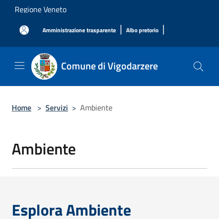
Salta al contenuto principale
Regione Veneto
|
|
Amministrazione trasparente
Albo pretorio
Comune di Vigodarzere
Home
>
Servizi
>
Ambiente
Ambiente
Esplora Ambiente