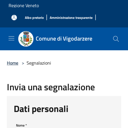
Salta al contenuto principale
Regione Veneto
|
|
Albo pretorio
Amministrazione trasparente
Comune di Vigodarzere
Home
>
Segnalazioni
Invia una segnalazione
Dati personali
Nome
*