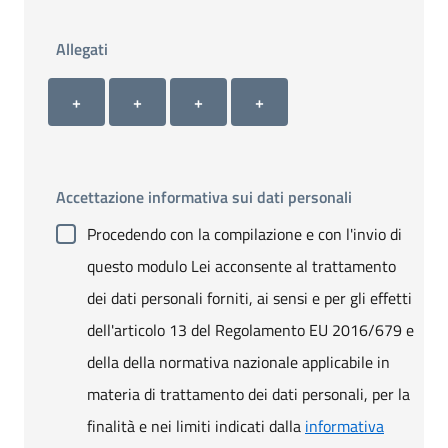
Allegati
Allegato 1
Allegato 2
Allegato 3
Allegato 4
+ Carica allegato 1
+ Carica allegato 2
+ Carica allegato 3
+ Carica allegato 4
+
+
+
+
Accettazione informativa sui dati personali
Procedendo con la compilazione e con l'invio di
questo modulo Lei acconsente al trattamento
dei dati personali forniti, ai sensi e per gli effetti
dell'articolo 13 del Regolamento EU 2016/679 e
della della normativa nazionale applicabile in
materia di trattamento dei dati personali, per la
finalità e nei limiti indicati dalla
informativa