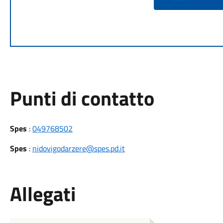
Punti di contatto
Spes
:
049768502
Spes
:
nidovigodarzere@spes.pd.it
Allegati