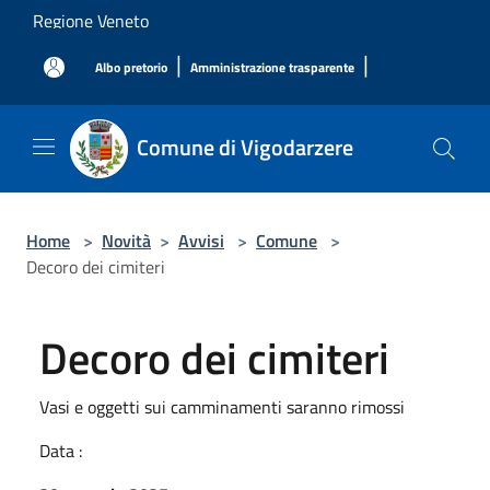
Salta al contenuto principale
Regione Veneto
|
|
Albo pretorio
Amministrazione trasparente
Comune di Vigodarzere
Home
>
Novità
>
Avvisi
>
Comune
>
Decoro dei cimiteri
Decoro dei cimiteri
Vasi e oggetti sui camminamenti saranno rimossi
Data :