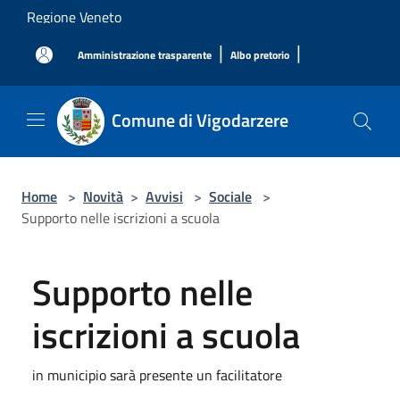
Salta al contenuto principale
Regione Veneto
|
|
Amministrazione trasparente
Albo pretorio
Comune di Vigodarzere
Home
>
Novità
>
Avvisi
>
Sociale
>
Supporto nelle iscrizioni a scuola
Supporto nelle
iscrizioni a scuola
in municipio sarà presente un facilitatore