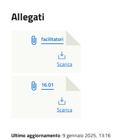
Allegati
facilitatori
PDF
Scarica
16.01
PDF
Scarica
Ultimo aggiornamento
: 9 gennaio 2025, 13:16