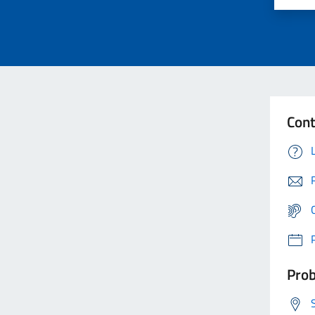
Cont
Prob