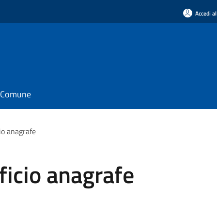
Accedi al
il Comune
io anagrafe
ficio anagrafe