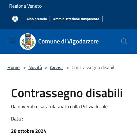
Salta al contenuto principale
Regione Veneto
|
|
Albo pretorio
Amministrazione trasparente
Comune di Vigodarzere
Home
>
Novità
>
Avvisi
>
Contrassegno disabili
Contrassegno disabili
Da novembre sarà rilasciato dalla Polizia locale
Data :
28 ottobre 2024