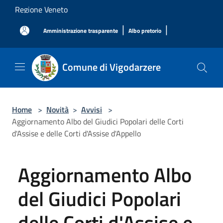
Salta al contenuto principale
Regione Veneto
|
|
Amministrazione trasparente
Albo pretorio
Comune di Vigodarzere
Home
>
Novità
>
Avvisi
>
Aggiornamento Albo del Giudici Popolari delle Corti
d'Assise e delle Corti d'Assise d'Appello
Aggiornamento Albo
del Giudici Popolari
delle Corti d'Assise e