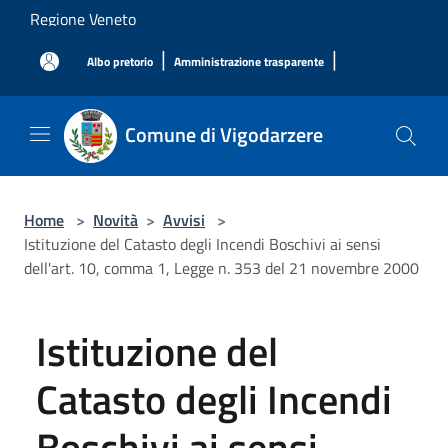
Salta al contenuto principale
Regione Veneto
|
|
Albo pretorio
Amministrazione trasparente
Comune di Vigodarzere
Home
>
Novità
>
Avvisi
>
Istituzione del Catasto degli Incendi Boschivi ai sensi
dell'art. 10, comma 1, Legge n. 353 del 21 novembre 2000
Istituzione del
Catasto degli Incendi
Boschivi ai sensi