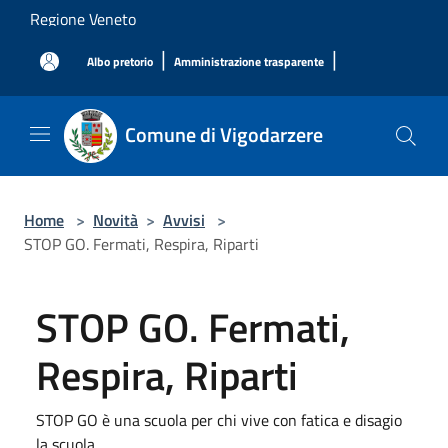
Salta al contenuto principale
Regione Veneto
|
|
Albo pretorio
Amministrazione trasparente
Comune di Vigodarzere
Home
>
Novità
>
Avvisi
>
STOP GO. Fermati, Respira, Riparti
STOP GO. Fermati,
Respira, Riparti
STOP GO è una scuola per chi vive con fatica e disagio
la scuola