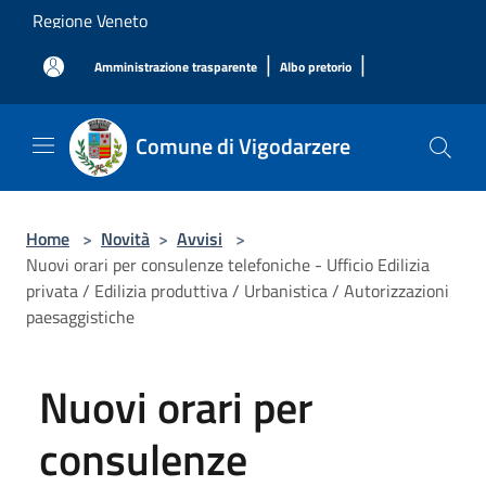
Salta al contenuto principale
Regione Veneto
|
|
Amministrazione trasparente
Albo pretorio
Comune di Vigodarzere
Home
>
Novità
>
Avvisi
>
Nuovi orari per consulenze telefoniche - Ufficio Edilizia
privata / Edilizia produttiva / Urbanistica / Autorizzazioni
paesaggistiche
Nuovi orari per
consulenze