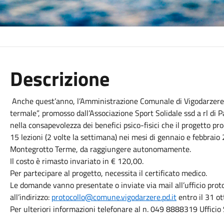
Descrizione
Anche quest’anno, l’Amministrazione Comunale di Vigodarzere, 
termale”, promosso dall’Associazione Sport Solidale ssd a rl di Pa
nella consapevolezza dei benefici psico-fisici che il progetto pr
15 lezioni (2 volte la settimana) nei mesi di gennaio e febbraio
Montegrotto Terme, da raggiungere autonomamente.
Il costo è rimasto invariato in € 120,00.
Per partecipare al progetto, necessita il certificato medico.
Le domande vanno presentate o inviate via mail all’ufficio prot
all’indirizzo:
protocollo@comune.vigodarzere.pd.it
entro il 31 o
Per ulteriori informazioni telefonare al n. 049 8888319 Ufficio