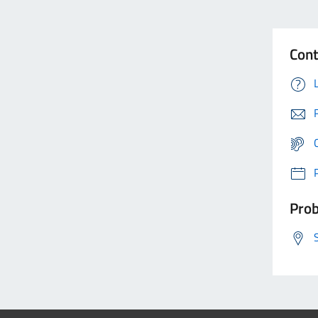
Cont
Prob