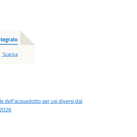
ntegrato
PDF
Scarica
ile dell’acquedotto per usi diversi dal
 2026