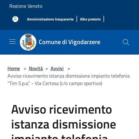
Salta al contenuto principale
Regione Veneto
|
|
Amministrazione trasparente
Albo pretorio
Comune di Vigodarzere
Home
>
Novità
>
Avvisi
>
Avviso ricevimento istanza dismissione impianto telefonia
"Tim S.p.a." - Via Certosa (c/o campo sportivo)
Avviso ricevimento
istanza dismissione
impianto telefonia