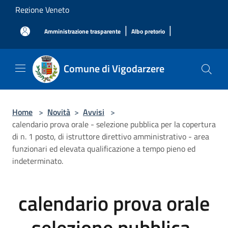
Salta al contenuto principale
Regione Veneto
|
|
Amministrazione trasparente
Albo pretorio
Comune di Vigodarzere
Home
>
Novità
>
Avvisi
>
calendario prova orale - selezione pubblica per la copertura
di n. 1 posto, di istruttore direttivo amministrativo - area
funzionari ed elevata qualificazione a tempo pieno ed
indeterminato.
calendario prova orale
- selezione pubblica