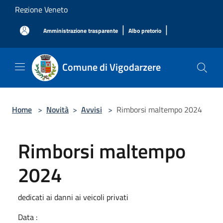
Salta al contenuto principale
Regione Veneto
|
|
Amministrazione trasparente
Albo pretorio
Comune di Vigodarzere
Home
>
Novità
>
Avvisi
>
Rimborsi maltempo 2024
Rimborsi maltempo
2024
dedicati ai danni ai veicoli privati
Data :