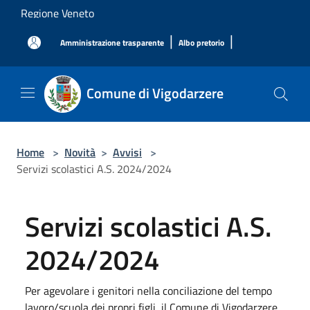
Salta al contenuto principale
Regione Veneto
|
|
Amministrazione trasparente
Albo pretorio
Comune di Vigodarzere
Home
>
Novità
>
Avvisi
>
Servizi scolastici A.S. 2024/2024
Servizi scolastici A.S.
2024/2024
Per agevolare i genitori nella conciliazione del tempo
lavoro/scuola dei propri figli, il Comune di Vigodarzere