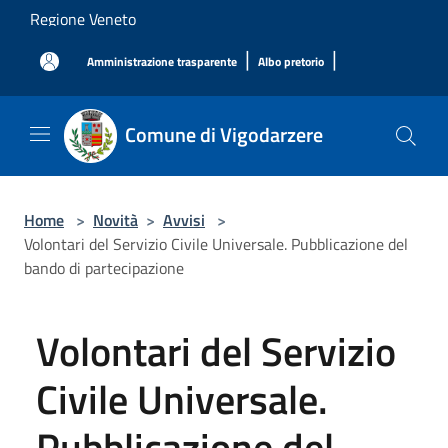
Salta al contenuto principale
Regione Veneto
|
|
Amministrazione trasparente
Albo pretorio
Comune di Vigodarzere
Home
>
Novità
>
Avvisi
>
Volontari del Servizio Civile Universale. Pubblicazione del
bando di partecipazione
Volontari del Servizio
Civile Universale.
Pubblicazione del