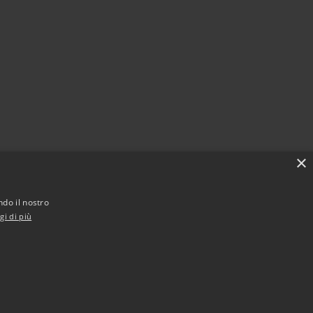
×
ndo il nostro
gi di più
Municipium
Accesso redazione
godarzere • Powered by
•