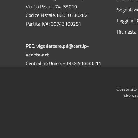
Via Cà Pisani, 74, 35010
Segnalazi
Codice Fiscale: 80010330282
Leggi le 
Partita IVA: 00743100281
Richiesta
PEC:
vigodarzere.pd@cert.ip-
veneto.net
Centralino Unico: +39 049 8888311
DPO Dott. Massimo Giuriati di MATCH
studio
Questo sito 
e-mail:
dpo@comune.vigodarzere.pd.it
sito web
RSS
Accessibilità
Privacy
Cookie
Mappa de