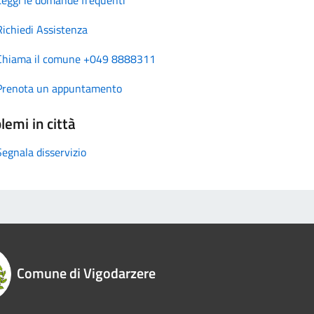
Richiedi Assistenza
Chiama il comune +049 8888311
Prenota un appuntamento
lemi in città
Segnala disservizio
Comune di Vigodarzere