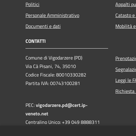
Politici
Appalti pu
Personale Amministrativo
Catasto e
Documenti e dati
Mobilità e
CONTATTI
Comune di Vigodarzere (PD)
Prenotaz
Via Cà Pisani, 74, 35010
Segnalazi
Codice Fiscale: 80010330282
Leggi le 
Partita IVA: 00743100281
Richiesta
PEC:
vigodarzere.pd@cert.ip-
veneto.net
Centralino Unico: +39 049 8888311
DPO Dott. Massimo Giuriati di MATCH