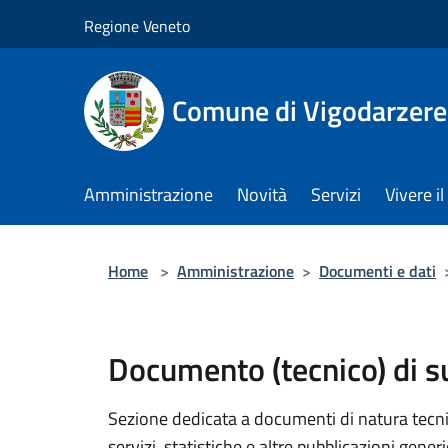
Salta al contenuto principale
Regione Veneto
Comune di Vigodarzere
Amministrazione
Novità
Servizi
Vivere 
Home
>
Amministrazione
>
Documenti e dati
Documento (tecnico) di 
Sezione dedicata a documenti di natura tecnica
servizi, statistiche e altre pubblicazioni gener