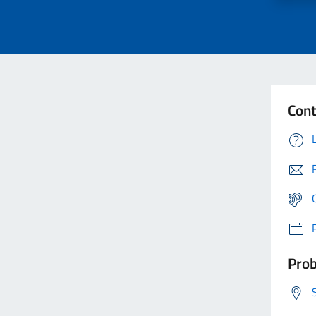
Cont
Prob