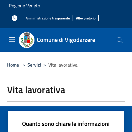
Salta al contenuto principale
Regione Veneto
|
|
Amministrazione trasparente
Albo pretorio
Comune di Vigodarzere
Home
>
Servizi
>
Vita lavorativa
Vita lavorativa
Quanto sono chiare le informazioni