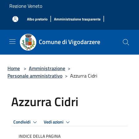
Salta al contenuto principale
Regione Veneto
|
|
Albo pretorio
Amministrazione trasparente
Comune di Vigodarzere
Home
>
Amministrazione
>
Personale amministrativo
>
Azzurra Cidri
Azzurra Cidri
Condividi
Vedi azioni
INDICE DELLA PAGINA