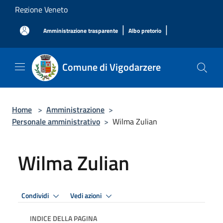
Salta al contenuto principale
Regione Veneto
|
|
Amministrazione trasparente
Albo pretorio
Comune di Vigodarzere
Home
>
Amministrazione
>
Personale amministrativo
>
Wilma Zulian
Wilma Zulian
Condividi
Vedi azioni
INDICE DELLA PAGINA