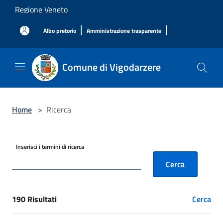
Salta al contenuto principale
Regione Veneto
|
|
Albo pretorio
Amministrazione trasparente
Comune di Vigodarzere
Home
>
Ricerca
Inserisci i termini di ricerca
Cerca
190 Risultati
Cerca
[results] Risultati