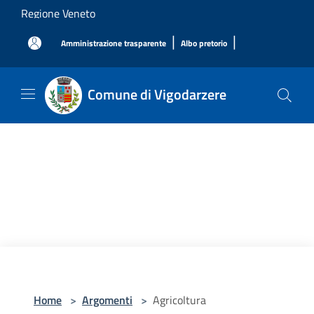
Salta al contenuto principale
Regione Veneto
|
|
Amministrazione trasparente
Albo pretorio
Comune di Vigodarzere
Home
>
Argomenti
>
Agricoltura