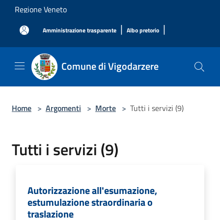
Salta al contenuto principale
Regione Veneto
|
|
Amministrazione trasparente
Albo pretorio
Comune di Vigodarzere
Home
>
Argomenti
>
Morte
>
Tutti i servizi (9)
Tutti i servizi (9)
Autorizzazione all'esumazione,
estumulazione straordinaria o
traslazione