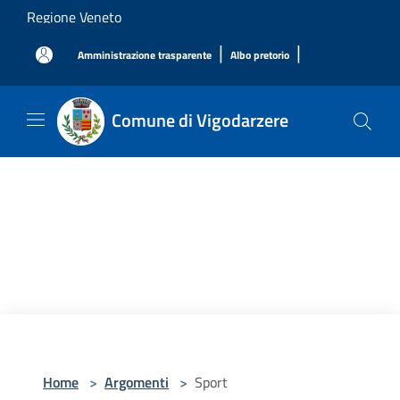
Salta al contenuto principale
Regione Veneto
|
|
Amministrazione trasparente
Albo pretorio
Comune di Vigodarzere
Home
>
Argomenti
>
Sport