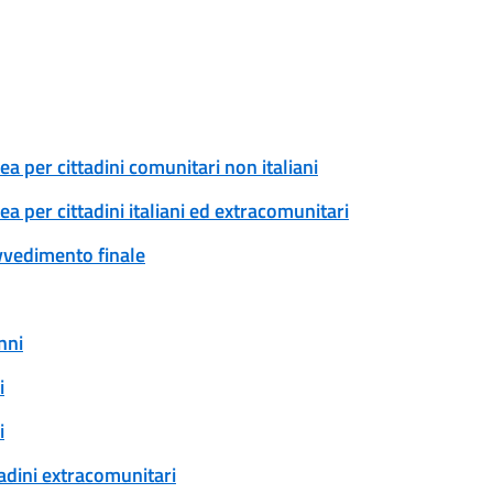
a per cittadini comunitari non italiani
 per cittadini italiani ed extracomunitari
ovvedimento finale
nni
i
i
tadini extracomunitari