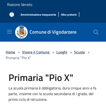
Salta al contenuto principale
Regione Veneto
|
|
Amministrazione trasparente
Albo pretorio
Comune di Vigodarzere
Home
>
Vivere il Comune
>
Luoghi
>
Scuola
>
Primaria "Pio X"
Primaria "Pio X"
La scuola primaria è obbligatoria, dura cinque anni e fa
parte, insieme con la scuola secondaria di I grado, del
primo ciclo di istruzione.