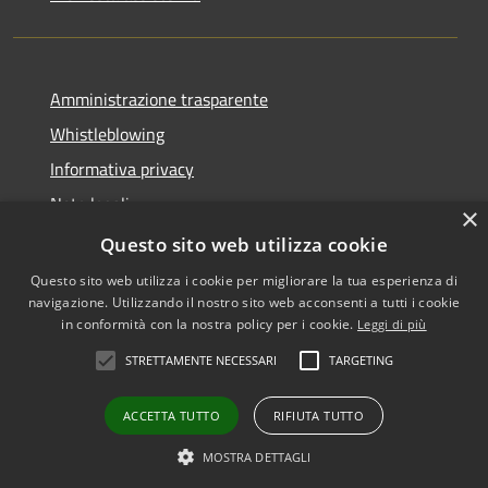
Amministrazione trasparente
Whistleblowing
Informativa privacy
Note legali
×
Dichiarazione di accessibilità
Questo sito web utilizza cookie
Questo sito web utilizza i cookie per migliorare la tua esperienza di
navigazione. Utilizzando il nostro sito web acconsenti a tutti i cookie
in conformità con la nostra policy per i cookie.
Leggi di più
RSS
Copyright © 2026 • Comune di
STRETTAMENTE NECESSARI
TARGETING
Accessibilità
Vigodarzere • Powered by
Privacy
Municipium
Accesso
•
ACCETTA TUTTO
RIFIUTA TUTTO
Cookie
redazione
Mappa del sito
MOSTRA DETTAGLI