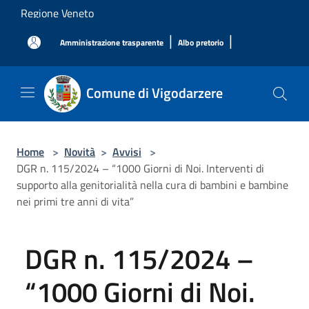
Salta al contenuto principale
Regione Veneto
|
|
Amministrazione trasparente
Albo pretorio
Comune di Vigodarzere
Home
>
Novità
>
Avvisi
>
DGR n. 115/2024 – “1000 Giorni di Noi. Interventi di
supporto alla genitorialità nella cura di bambini e bambine
nei primi tre anni di vita”
DGR n. 115/2024 –
“1000 Giorni di Noi.