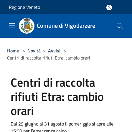
Salta al contenuto principale
Regione Veneto
Comune di Vigodarzere
Home
>
Novità
>
Avvisi
>
Centri di raccolta rifiuti Etra: cambio orari
Centri di raccolta
rifiuti Etra: cambio
orari
Dal 29 giugno al 31 agosto il pomeriggio si apre alle
15:00 per l'emergenza caldo