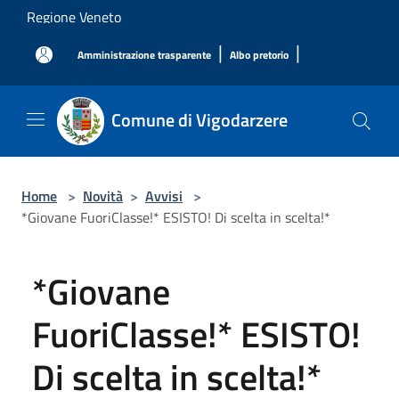
Salta al contenuto principale
Regione Veneto
|
|
Amministrazione trasparente
Albo pretorio
Comune di Vigodarzere
Home
>
Novità
>
Avvisi
>
*Giovane FuoriClasse!* ESISTO! Di scelta in scelta!*
*Giovane
FuoriClasse!* ESISTO!
Di scelta in scelta!*