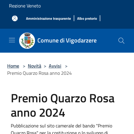
Salta al contenuto principale
Regione Veneto
|
|
Amministrazione trasparente
Albo pretorio
Comune di Vigodarzere
Home
>
Novità
>
Avvisi
>
Premio Quarzo Rosa anno 2024
Premio Quarzo Rosa
anno 2024
Pubblicazione sul sito camerale del bando "Premio
Quarzo Rosa" per la costituzione o lo sviluppo di