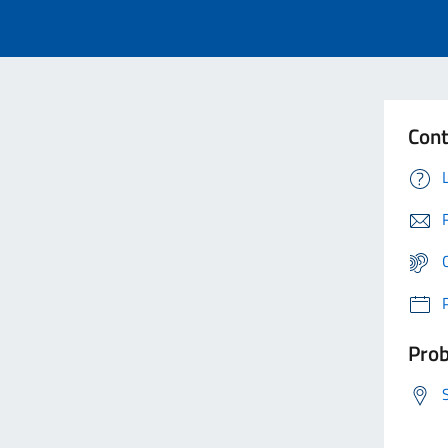
Cont
Prob