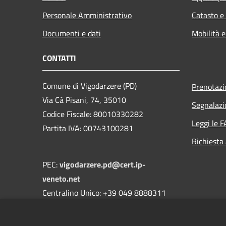
Personale Amministrativo
Catasto e
Documenti e dati
Mobilità e
CONTATTI
Comune di Vigodarzere (PD)
Prenotaz
Via Cà Pisani, 74, 35010
Segnalazi
Codice Fiscale: 80010330282
Leggi le 
Partita IVA: 00743100281
Richiesta
PEC:
vigodarzere.pd@cert.ip-
veneto.net
Centralino Unico: +39 049 8888311
DPO Dott. Massimo Giuriati di MATCH