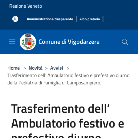
Salta al contenuto principale
Regione Veneto
|
|
Amministrazione trasparente
Albo pretorio
Comune di Vigodarzere
Home
>
Novità
>
Avvisi
>
Trasferimento dell’ Ambulatorio festivo e prefestivo diurno
della Pediatria di Famiglia di Camposampiero.
Trasferimento dell’
Ambulatorio festivo e
prefestivo diurno