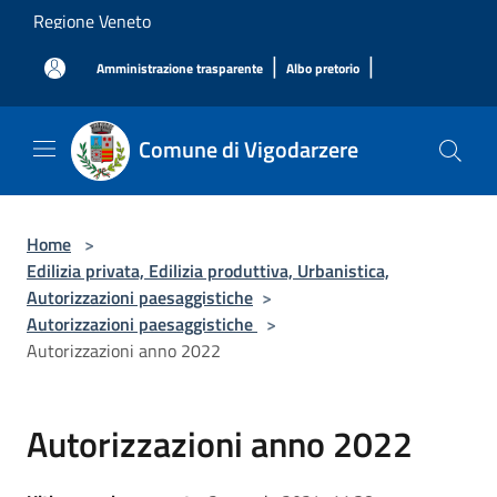
Salta al contenuto principale
Regione Veneto
|
|
Amministrazione trasparente
Albo pretorio
Comune di Vigodarzere
Home
>
Edilizia privata, Edilizia produttiva, Urbanistica,
Autorizzazioni paesaggistiche
>
Autorizzazioni paesaggistiche
>
Autorizzazioni anno 2022
Autorizzazioni anno 2022