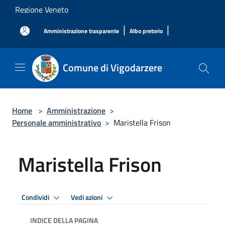
Salta al contenuto principale
Regione Veneto
|
|
Amministrazione trasparente
Albo pretorio
Comune di Vigodarzere
Home
>
Amministrazione
>
Personale amministrativo
>
Maristella Frison
Maristella Frison
Condividi
Vedi azioni
INDICE DELLA PAGINA