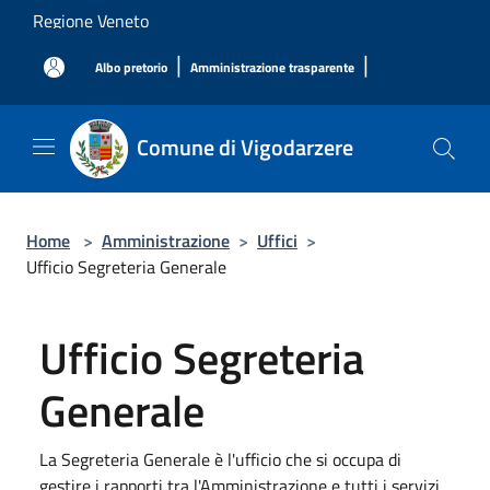
Salta al contenuto principale
Regione Veneto
|
|
Albo pretorio
Amministrazione trasparente
Comune di Vigodarzere
Home
>
Amministrazione
>
Uffici
>
Ufficio Segreteria Generale
Ufficio Segreteria
Generale
La Segreteria Generale è l'ufficio che si occupa di
gestire i rapporti tra l'Amministrazione e tutti i servizi