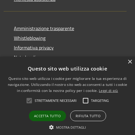
Amministrazione trasparente
Whistleblowing
Informativa privacy
Note legali
×
Dichiarazione di accessibilità
Questo sito web utilizza cookie
Questo sito web utilizza i cookie per migliorare la tua esperienza di
navigazione. Utilizzando il nostro sito web acconsenti a tutti i cookie
in conformità con la nostra policy per i cookie.
Leggi di più
RSS
Copyright © 2026 • Comune di
STRETTAMENTE NECESSARI
TARGETING
Accessibilità
Vigodarzere • Powered by
Privacy
Municipium
Accesso
•
ACCETTA TUTTO
RIFIUTA TUTTO
Cookie
redazione
Mappa del sito
MOSTRA DETTAGLI