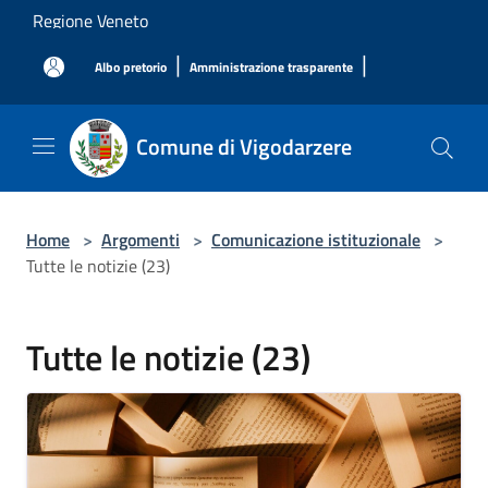
Salta al contenuto principale
Regione Veneto
|
|
Albo pretorio
Amministrazione trasparente
Comune di Vigodarzere
Home
>
Argomenti
>
Comunicazione istituzionale
>
Tutte le notizie (23)
Tutte le notizie (23)