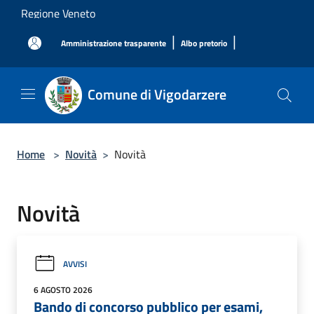
Salta al contenuto principale
Regione Veneto
|
|
Amministrazione trasparente
Albo pretorio
Comune di Vigodarzere
Home
>
Novità
>
Novità
Novità
AVVISI
6 AGOSTO 2026
Bando di concorso pubblico per esami,