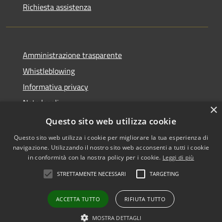
Richiesta assistenza
Amministrazione trasparente
Whistleblowing
Informativa privacy
Note legali
×
Dichiarazione di accessibilità
Questo sito web utilizza cookie
Questo sito web utilizza i cookie per migliorare la tua esperienza di
navigazione. Utilizzando il nostro sito web acconsenti a tutti i cookie
in conformità con la nostra policy per i cookie.
Leggi di più
RSS
Copyright © 2026 • Comune di
STRETTAMENTE NECESSARI
TARGETING
Accessibilità
Vigodarzere • Powered by
Privacy
Municipium
Accesso
•
ACCETTA TUTTO
RIFIUTA TUTTO
Cookie
redazione
Mappa del sito
MOSTRA DETTAGLI