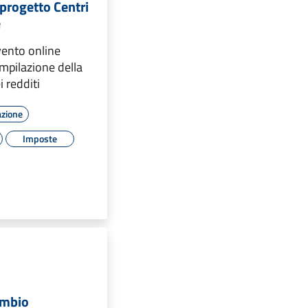
l progetto Centri
e
ento online
ompilazione della
i redditi
azione
Imposte
ambio