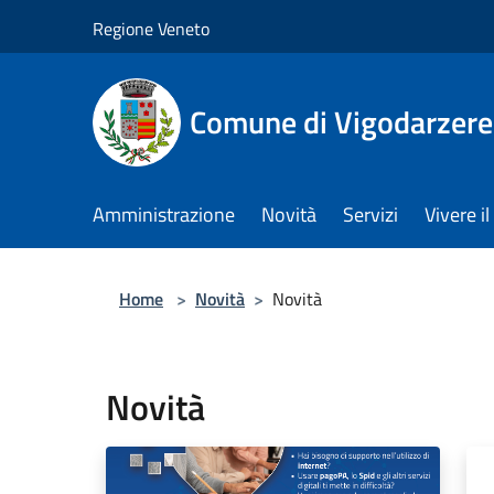
Salta al contenuto principale
Regione Veneto
Comune di Vigodarzere
Amministrazione
Novità
Servizi
Vivere 
Home
>
Novità
>
Novità
Novità