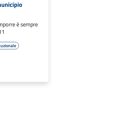
municipio
mporre è sempre
11
tuzionale