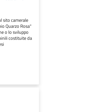
l sito camerale
mio Quarzo Rosa"
ne o lo sviluppo
nili costituite da
esi